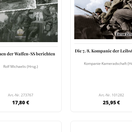
Die 7./8. Kompanie der Leibs
nen der Waffen-SS berichten
Kompanie-Kameradschaft (Hr
Rolf Michaelis (Hrsg.)
Art.-Nr. 273767
Art.-Nr. 101282
17,80 €
25,95 €