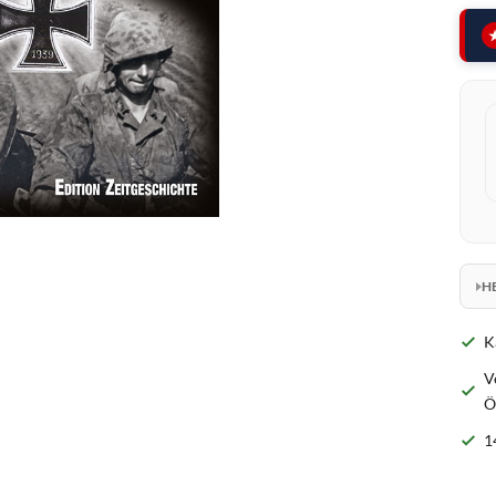
H
K
V
Ö
1