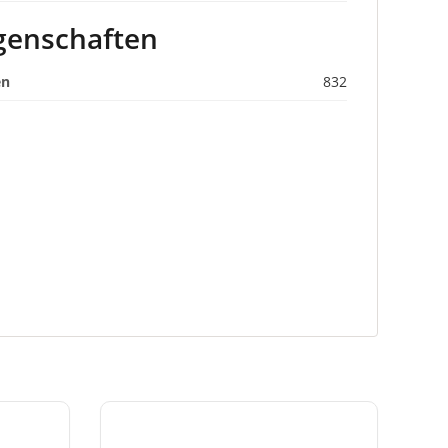
genschaften
en
832