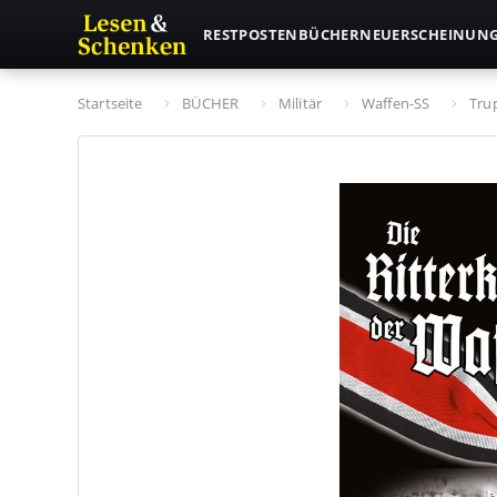
RESTPOSTEN
BÜCHER
NEUERSCHEINUN
Startseite
BÜCHER
Militär
Waffen-SS
Tru