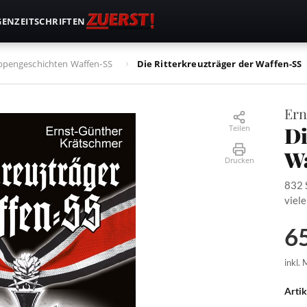
GEN
ZEITSCHRIFTEN
ppengeschichten Waffen-SS
Die Ritterkreuzträger der Waffen-SS
Ern
Di
Teilen
Wa
Drucken
832 
viele
65
inkl.
Arti