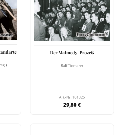
tandarte
Der Malmedy-Prozeß
sg.)
Ralf Tiemann
Art.-Nr. 101325
29,80 €