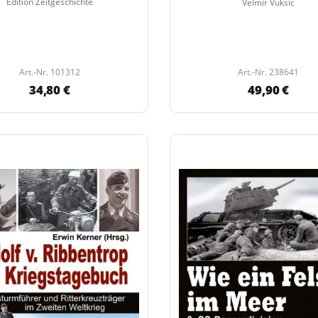
Edition Zeitgeschichte
Velmir Vuksic
Art.-Nr. 101312
Art.-Nr. 238641
34,80 €
49,90 €