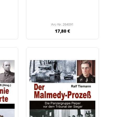
Art.-Nr. 264091
17,80 €