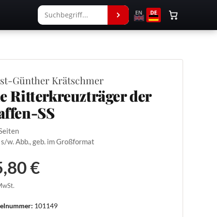
EN
DE
st-Günther Krätschmer
e Ritterkreuzträger der
ffen-SS
Seiten
 s/w. Abb., geb. im Großformat
,80 €
 MwSt.
kelnummer:
101149