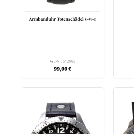
Armbanduhr Totenschädel s-w-r
Art.-Nr. 612988
99,00 €