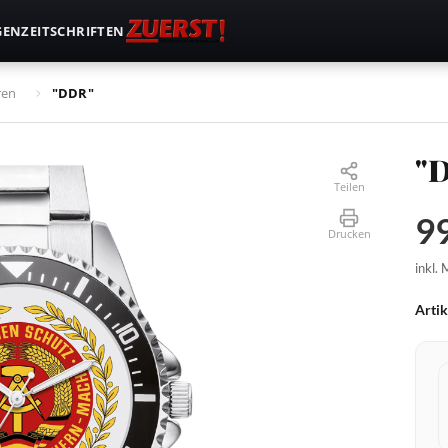
GEN
ZEITSCHRIFTEN
ren
"DDR"
"
Teilen
99
Drucken
inkl.
Arti