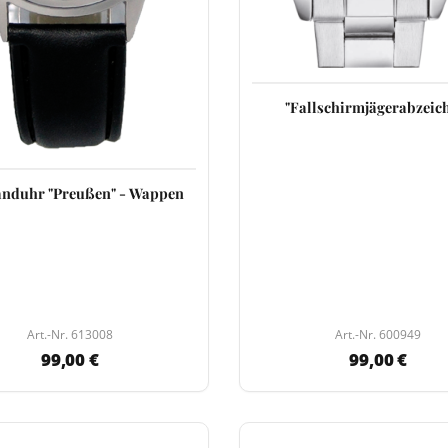
"Fallschirmjägerabzeic
nduhr "Preußen" - Wappen
Art.-Nr. 613008
Art.-Nr. 600949
99,00 €
99,00 €