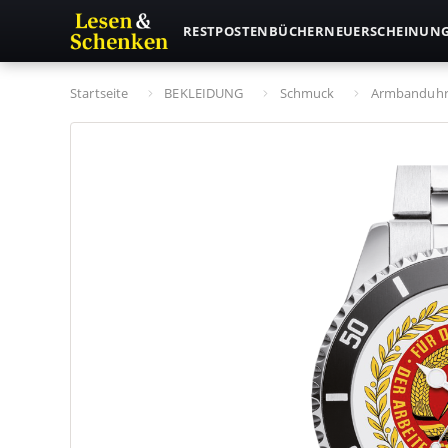
RESTPOSTEN
BÜCHER
NEUERSCHEINUN
Startseite
BEKLEIDUNG
Schmuck
Armbanduh