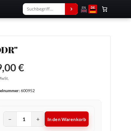
EN
DE
DDR"
,00 €
 MwSt.
kelnummer:
600952
−
+
In den Warenkorb