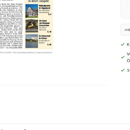
H
K
V
Ö
1