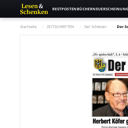
RESTPOSTEN
BÜCHER
NEUERSCHEINUN
Startseite
ZEITSCHRIFTEN
Der Schlesier
Der S