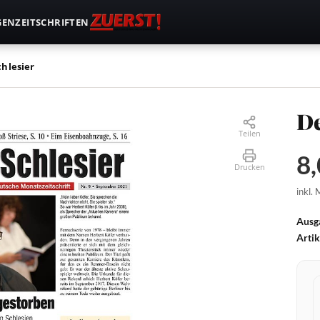
GEN
ZEITSCHRIFTEN
chlesier
De
Teilen
8,
Drucken
inkl.
Ausg
Arti