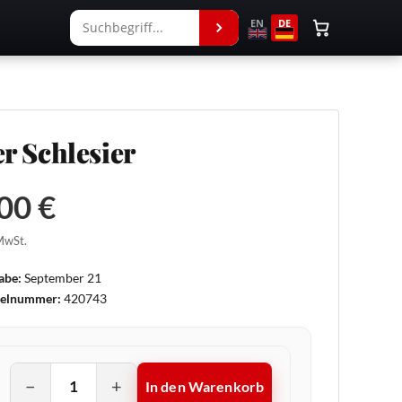
EN
DE
r Schlesier
00 €
 MwSt.
abe:
September 21
kelnummer:
420743
−
+
In den Warenkorb