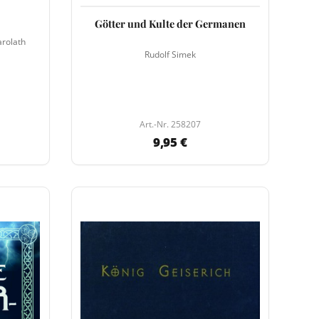
Götter und Kulte der Germanen
arolath
Rudolf Simek
Art.-Nr. 258207
9,95 €