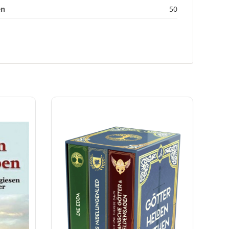
en
50