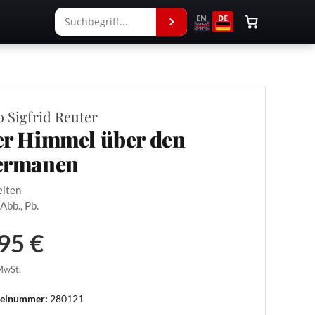
EN
DE
o Sigfrid Reuter
r Himmel über den
ermanen
eiten
 Abb., Pb.
95 €
 MwSt.
kelnummer:
280121