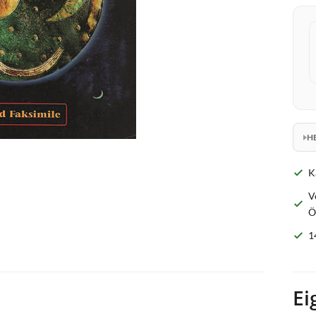
H
K
V
Ö
1
Ei