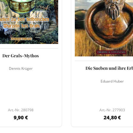
Der Grals-Mythos
Die Sueben und ihre Er
Dennis Krüger
Eduard Huber
Art.-Nr. 280798
Art.-Nr. 277903
9,90 €
24,80 €