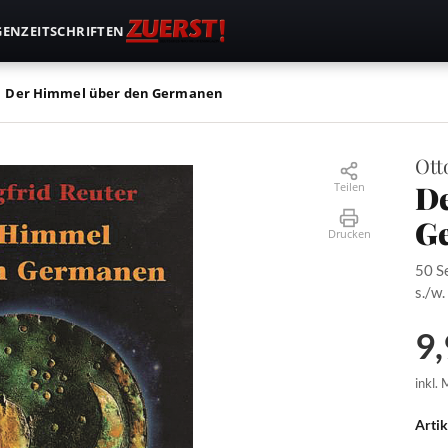
GEN
ZEITSCHRIFTEN
Der Himmel über den Germanen
Ott
De
Teilen
G
Drucken
50 S
s./w.
9,
inkl.
Arti