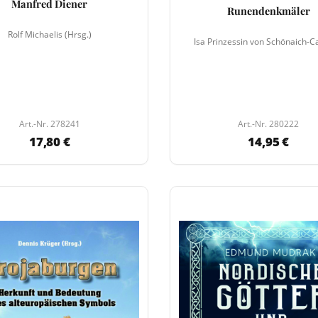
Manfred Diener
Runendenkmäler
Rolf Michaelis (Hrsg.)
Isa Prinzessin von Schönaich-C
Art.-Nr. 278241
Art.-Nr. 280222
17,80 €
14,95 €