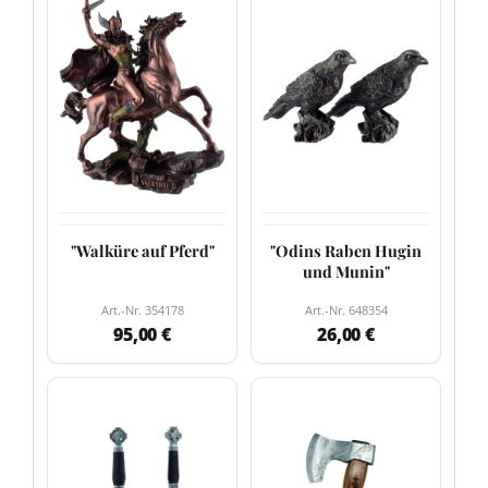
"Walküre auf Pferd"
"Odins Raben Hugin
und Munin"
Art.-Nr. 354178
Art.-Nr. 648354
95,00 €
26,00 €