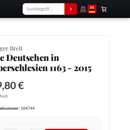
EN
DE
ger Breit
e Deutschen in
erschlesien 1163 - 2015
,80 €
 MwSt.
kelnummer:
104744