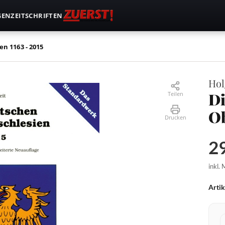
GEN
ZEITSCHRIFTEN
n 1163 - 2015
Hol
Di
Teilen
Ob
Drucken
29
inkl.
Arti