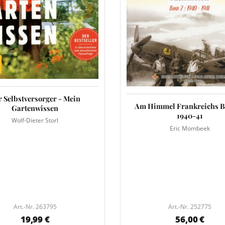
r Selbstversorger - Mein
Am Himmel Frankreichs B
Gartenwissen
1940-41
Wolf-Dieter Storl
Eric Mombeek
Art.-Nr. 263795
Art.-Nr. 252775
19,99 €
56,00 €