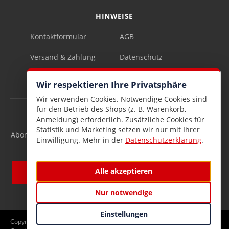
HINWEISE
Kontaktformular
AGB
Versand & Zahlung
Datenschutz
Impressum
Vertrag widerrufen
Wir respektieren Ihre Privatsphäre
Wir verwenden Cookies. Notwendige Cookies sind
für den Betrieb des Shops (z. B. Warenkorb,
INFOBRIEF
Anmeldung) erforderlich. Zusätzliche Cookies für
Statistik und Marketing setzen wir nur mit Ihrer
Abonnieren Sie den kostenlosen Lesen & Schenken-Infobrief
Einwilligung. Mehr in der
Datenschutzerklärung
.
und verpassen Sie keine Neuigkeiten mehr.
Alle akzeptieren
Nur notwendige
Einstellungen
Copyright © 2026 Lesen und Schenken GmbH