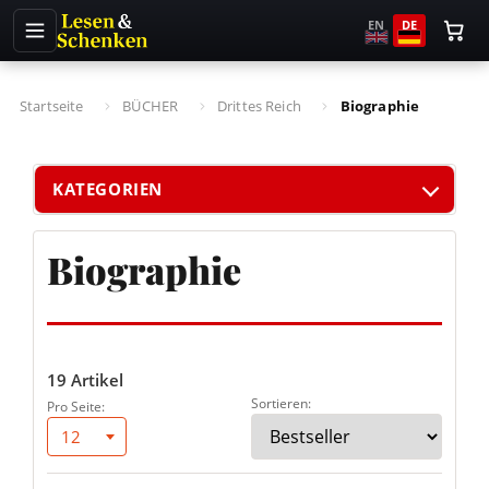
EN
DE
Startseite
BÜCHER
Drittes Reich
Biographie
KATEGORIEN
Biographie
19 Artikel
Sortieren:
Pro Seite:
12