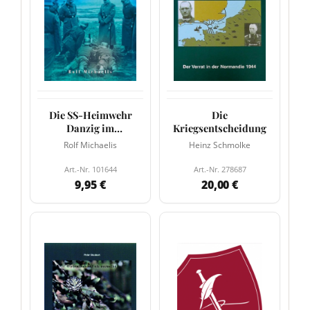
Die SS-Heimwehr
Die
Danzig im
Kriegsentscheidung
Polenfeldzug
Rolf Michaelis
Heinz Schmolke
Art.-Nr. 101644
Art.-Nr. 278687
9,95 €
20,00 €