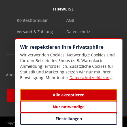
HINWEISE
Kontaktformular
AGB
Versand & Zahlung
Datenschutz
Impressum
Vertrag widerrufen
Wir respektieren Ihre Privatsphäre
Wir verwenden Cookies. Notwendige Cookies sind
für den Betrieb des Shops (z. B. Warenkorb,
INFOBRIEF
Anmeldung) erforderlich. Zusätzliche Cookies für
Statistik und Marketing setzen wir nur mit Ihrer
Abonnieren Sie den kostenlosen Lesen & Schenken-Infobrief
Einwilligung. Mehr in der
Datenschutzerklärung
.
und verpassen Sie keine Neuigkeiten mehr.
Alle akzeptieren
Nur notwendige
Einstellungen
Copyright © 2026 Lesen und Schenken GmbH