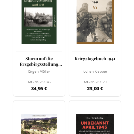
Sturm auf die
Kriegstagebuch 1941
Erzgebirgsstellung
April 1945
Jürgen Möller
Jochen Klepper
Art.-Nr. 283146
Art.-Nr. 283120
34,95 €
23,00 €