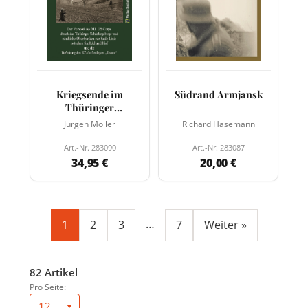
Kriegsende im
Südrand Armjansk
Thüringer
Schiefergebirge -
Jürgen Möller
Richard Hasemann
April 1945
Art.-Nr. 283090
Art.-Nr. 283087
34,95 €
20,00 €
…
1
2
3
7
Weiter »
82 Artikel
Pro Seite:
12