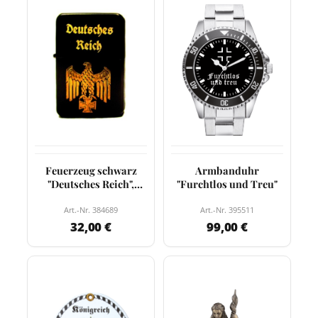
Feuerzeug schwarz
Armbanduhr
"Deutsches Reich",
"Furchtlos und Treu"
vergoldet
Art.-Nr. 384689
Art.-Nr. 395511
32,00 €
99,00 €