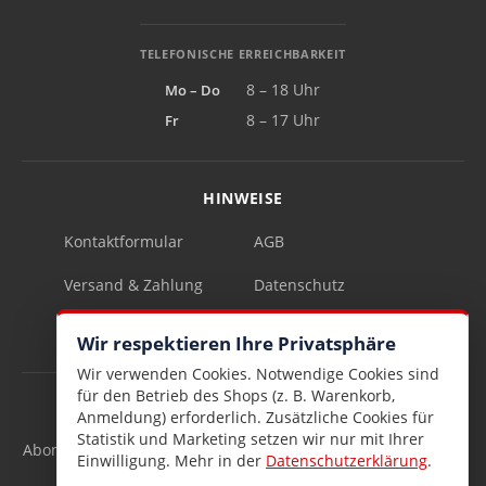
TELEFONISCHE ERREICHBARKEIT
Mo – Do
8 – 18 Uhr
Fr
8 – 17 Uhr
HINWEISE
Kontaktformular
AGB
Versand & Zahlung
Datenschutz
Impressum
Vertrag widerrufen
Wir respektieren Ihre Privatsphäre
Wir verwenden Cookies. Notwendige Cookies sind
für den Betrieb des Shops (z. B. Warenkorb,
INFOBRIEF
Anmeldung) erforderlich. Zusätzliche Cookies für
Statistik und Marketing setzen wir nur mit Ihrer
Abonnieren Sie den kostenlosen Lesen & Schenken-Infobrief
Einwilligung. Mehr in der
Datenschutzerklärung
.
und verpassen Sie keine Neuigkeiten mehr.