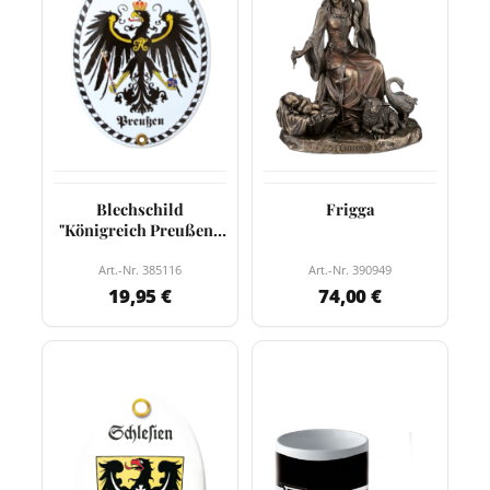
Blechschild
Frigga
"Königreich Preußen",
oval
Art.-Nr. 385116
Art.-Nr. 390949
19,95 €
74,00 €