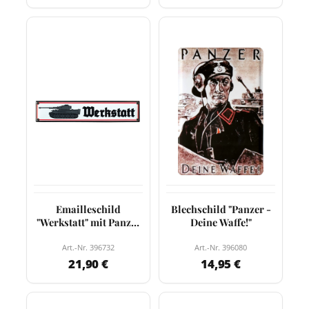
Emailleschild
Blechschild "Panzer -
"Werkstatt" mit Panzer
Deine Waffe!"
(P)
Art.-Nr. 396732
Art.-Nr. 396080
21,90 €
14,95 €