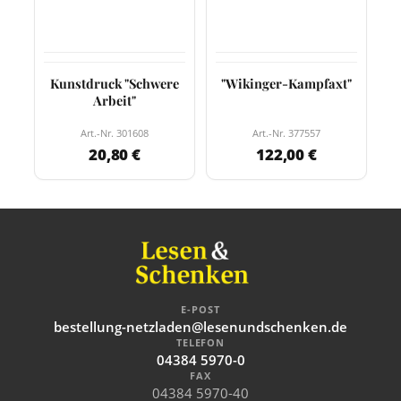
Kunstdruck "Schwere
"Wikinger-Kampfaxt"
Arbeit"
Art.-Nr. 301608
Art.-Nr. 377557
20,80 €
122,00 €
E-POST
bestellung-netzladen@lesenundschenken.de
TELEFON
04384 5970-0
FAX
04384 5970-40