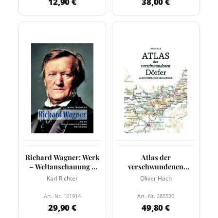
12,90 €
38,00 €
Richard Wagner: Werk
Atlas der
– Weltanschauung –
verschwundenen
Deutung
Dörfer im Ergebirge
Karl Richter
Oliver Hach
Art.-Nr. 161914
Art.-Nr. 285520
29,90 €
49,80 €