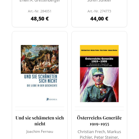
Erwin A. Grestenberger
Sören Sünkler
Art.-Nr. 284051
Art.-Nr. 274773
48,50 €
44,00 €
Und sie schämeten sich
Österreichs Generäle
nicht
1919-1955
Joachim Fernau
Christian Frech, Markus
Pichler, Peter Steiner,