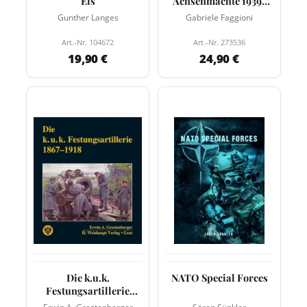
Eis
Achsenmächte 1939-
1945
Gunther Langes
Gabriele Faggioni
Art.-Nr. 104672
Art.-Nr. 273536
19,90 €
24,90 €
Die k.u.k.
NATO Special Forces
Festungsartillerie
1867-1918