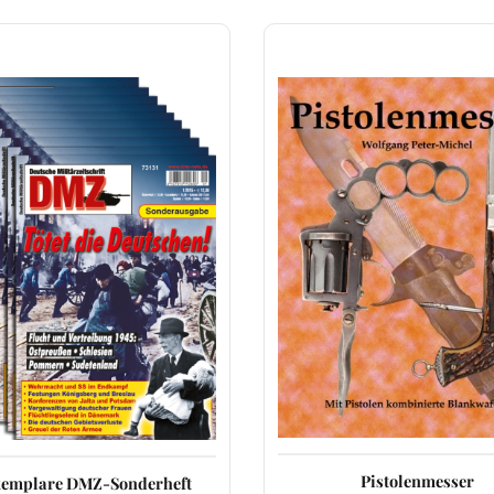
Pistolenmesser
xemplare DMZ-Sonderheft