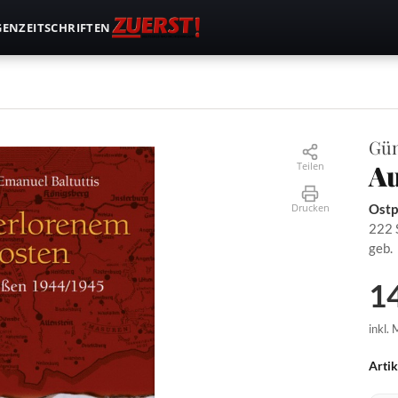
GEN
ZEITSCHRIFTEN
Gün
Au
Teilen
Drucken
Ostp
222 
geb.
14
inkl.
Arti