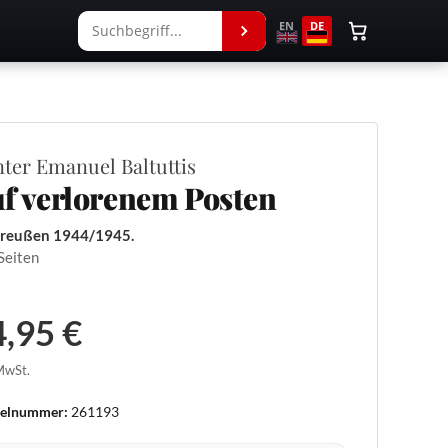
EN
DE
ter Emanuel Baltuttis
f verlorenem Posten
reußen 1944/1945.
Seiten
,95 €
 MwSt.
kelnummer:
261193