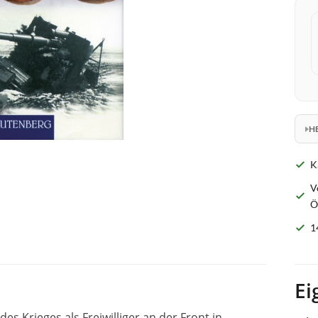
H
K
V
Ö
1
Ei
s Krieges als Freiwilliger an der Front in