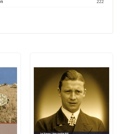
en
222