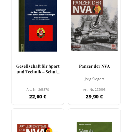
Gesellschaft für Sport
Panzer der NVA
und Technik – Schule
der Soldaten…
Jörg Siegert
Art.-Nr. 268370
Art.-Nr. 272995
22,00 €
29,90 €