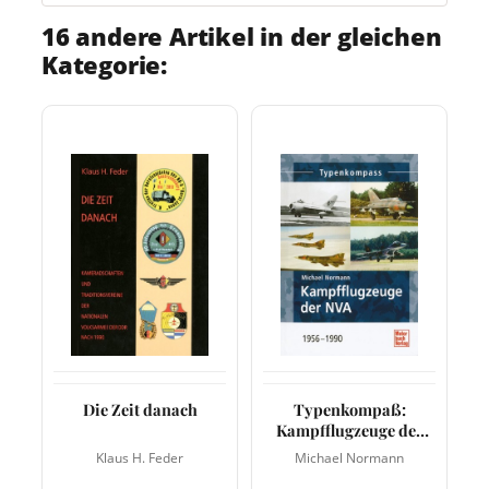
16 andere Artikel in der gleichen
Kategorie:
Die Zeit danach
Typenkompaß:
Kampfflugzeuge der
NVA 1956-1990
Klaus H. Feder
Michael Normann