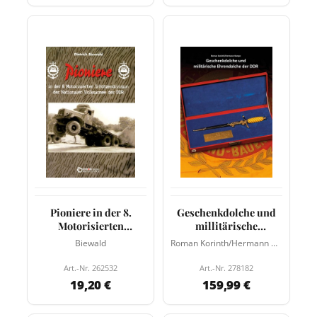
Pioniere in der 8.
Geschenkdolche und
Motorisierten
millitärische
Schützendivision der
Ehrendolche der DDR
Biewald
Roman Korinth/Hermann Hampe
Art.-Nr. 262532
Art.-Nr. 278182
19,20 €
159,99 €