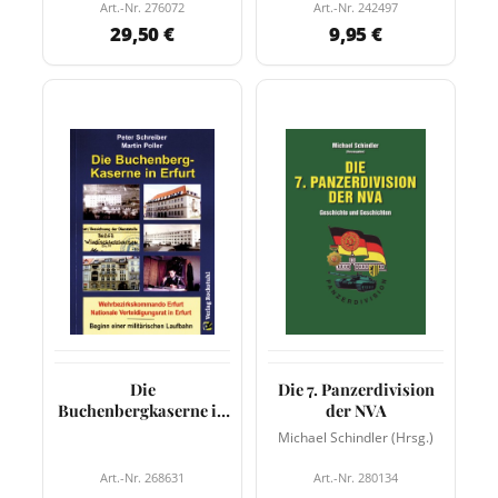
Art.-Nr. 276072
Art.-Nr. 242497
29,50 €
9,95 €
Die
Die 7. Panzerdivision
Buchenbergkaserne in
der NVA
Erfurt
Michael Schindler (Hrsg.)
Art.-Nr. 268631
Art.-Nr. 280134