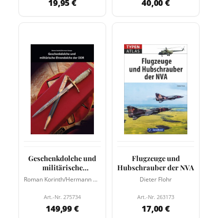
19,95 €
40,00 €
Geschenkdolche und
Flugzeuge und
militärische
Hubschrauber der NVA
Ehrendolche der DDR
Roman Korinth/Hermann Hampe
Dieter Flohr
Art.-Nr. 275734
Art.-Nr. 263173
149,99 €
17,00 €