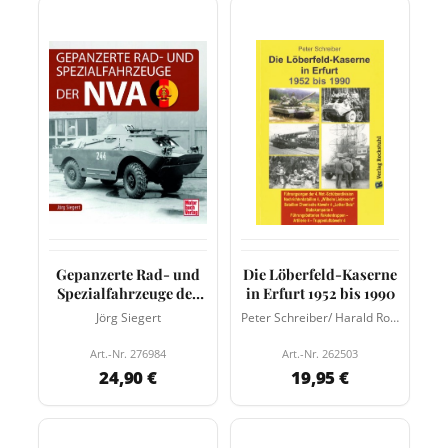
Gepanzerte Rad- und
Die Löberfeld-Kaserne
Spezialfahrzeuge der
in Erfurt 1952 bis 1990
NVA
Jörg Siegert
Peter Schreiber/ Harald Rockstuhl
Art.-Nr. 276984
Art.-Nr. 262503
24,90 €
19,95 €