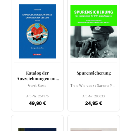
Katalog der
Spurensicherung
Auszeichnungen und
Abzeichen der DDR
Frank Bartel
Thilo Wierzock / Sandra Pingel-Schliemann
Band 2
Art.-Nr. 264176
Art.-Nr. 280033
49,90 €
24,95 €