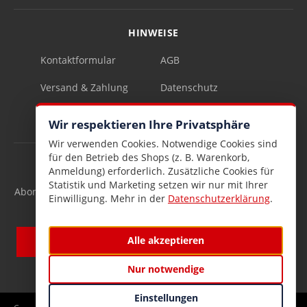
HINWEISE
Kontaktformular
AGB
Versand & Zahlung
Datenschutz
Impressum
Vertrag widerrufen
Wir respektieren Ihre Privatsphäre
Wir verwenden Cookies. Notwendige Cookies sind
für den Betrieb des Shops (z. B. Warenkorb,
INFOBRIEF
Anmeldung) erforderlich. Zusätzliche Cookies für
Statistik und Marketing setzen wir nur mit Ihrer
Abonnieren Sie den kostenlosen Lesen & Schenken-Infobrief
Einwilligung. Mehr in der
Datenschutzerklärung
.
und verpassen Sie keine Neuigkeiten mehr.
Alle akzeptieren
Nur notwendige
Einstellungen