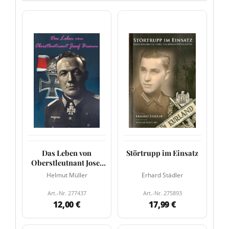
Das Leben von
Störtrupp im Einsatz
Oberstleutnant Josef
Bremm
Helmut Müller
Erhard Städler
Art.-Nr. 277437
Art.-Nr. 275893
12,00 €
17,99 €