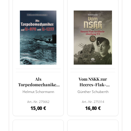
Als
Vom NSKK zur
Torpedomechaniker
Heeres-Flak-
auf U-870 und U-1233
Artillerie-Abteilung
Helmut Schormann
Günther Schuberth
273
Art.-Nr. 275662
Art.-Nr. 275314
15,00 €
16,80 €