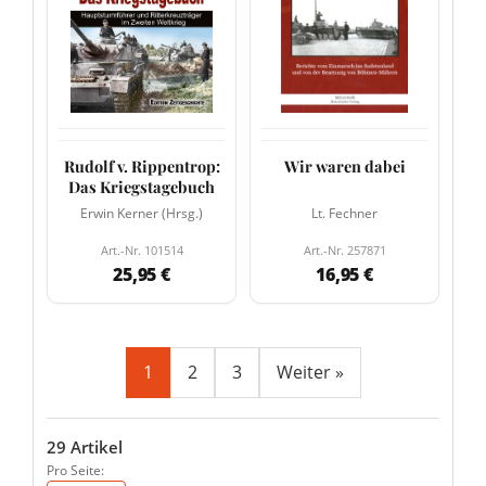
Rudolf v. Rippentrop:
Wir waren dabei
Das Kriegstagebuch
Erwin Kerner (Hrsg.)
Lt. Fechner
Art.-Nr. 101514
Art.-Nr. 257871
25,95 €
16,95 €
1
2
3
Weiter »
29 Artikel
Pro Seite: