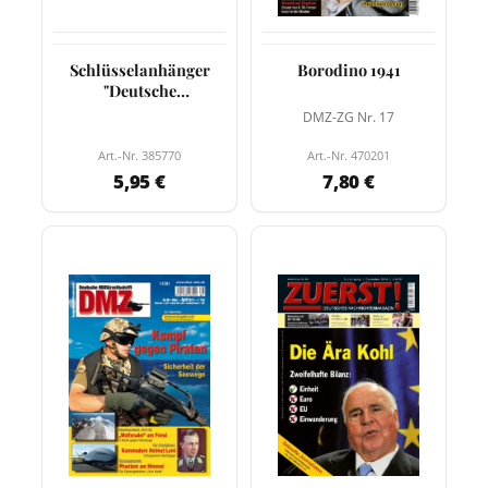
Schlüsselanhänger
Borodino 1941
"Deutsche
Militärzeitschrift"
DMZ-ZG Nr. 17
Art.-Nr. 385770
Art.-Nr. 470201
5,95 €
7,80 €