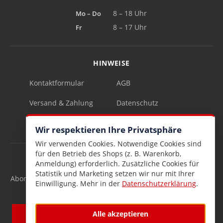
Mo – Do
8 – 18 Uhr
Fr
8 – 17 Uhr
HINWEISE
Kontaktformular
AGB
Versand & Zahlung
Datenschutz
Impressum
Vertrag widerrufen
Wir respektieren Ihre Privatsphäre
Wir verwenden Cookies. Notwendige Cookies sind
für den Betrieb des Shops (z. B. Warenkorb,
INFOBRIEF
Anmeldung) erforderlich. Zusätzliche Cookies für
Statistik und Marketing setzen wir nur mit Ihrer
Abonnieren Sie den kostenlosen Lesen & Schenken-Infobrief
Einwilligung. Mehr in der
Datenschutzerklärung
.
und verpassen Sie keine Neuigkeiten mehr.
Alle akzeptieren