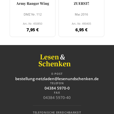
Army Ranger Wing
ZUERST!
DMZ Nr. 112
Mai 2016
Art.-Nr. 450850
Art.-Nr. 490405
7,95 €
6,95 €
E-POST
bestellung-netzladen@lesenundschenken.de
TELEFON
04384 5970-0
FAX
04384 5970-40
TELEFONISCHE ERREICHBARKEIT