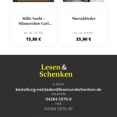
Stille Nacht -
Marschlieder
Männerchor Carl
Maria von Weber
Art.-Nr. 367787
Art.-Nr. 400581
15,80 €
35,90 €
E-POST
bestellung-netzladen@lesenundschenken.de
TELEFON
04384 5970-0
FAX
04384 5970-40