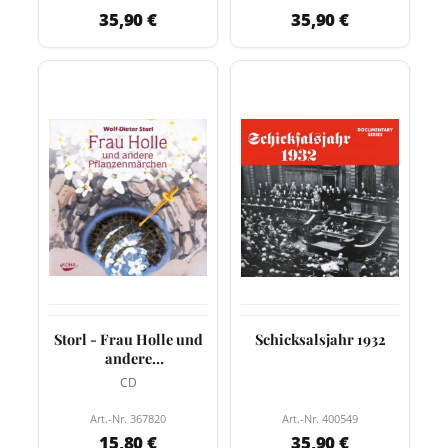
35,90 €
35,90 €
Storl - Frau Holle und
Schicksalsjahr 1932
andere
Pflanzenmärchen
CD
Art.-Nr. 367820
Art.-Nr. 400549
15,80 €
35,90 €