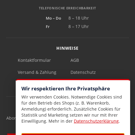
TELEFONISCHE ERREICHBARKEIT
Mo – Do
8 – 18 Uhr
Fr
8 – 17 Uhr
HINWEISE
Kontaktformular
AGB
Versand & Zahlung
Datenschutz
Impressum
Vertrag widerrufen
Wir respektieren Ihre Privatsphäre
Wir verwenden Cookies. Notwendige Cookies sind
für den Betrieb des Shops (z. B. Warenkorb,
INFOBRIEF
Anmeldung) erforderlich. Zusätzliche Cookies für
Statistik und Marketing setzen wir nur mit Ihrer
Abonnieren Sie den kostenlosen Lesen & Schenken-Infobrief
Einwilligung. Mehr in der
Datenschutzerklärung
.
und verpassen Sie keine Neuigkeiten mehr.