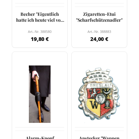
Becher "Eigentlich
Zigaretten-Etui
hatte ich heute viel vor.
"Scharfschützenadler"
Jetzt habe…
Art.-Nr. 388580
Art.-Nr. 388883
19,80 €
24,00 €
Alarm-Knopf
Anstecker "Wappen