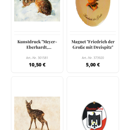
Kunstdruck "Meyer-
Magnet "Friedrich der
Eberhardt,
Große mit Dreispitz"
Wintersorgen"
Art.-Nr. 301581
Art.-Nr. 373920
10,50 €
5,00 €