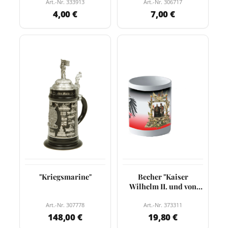
Art.-Nr. 333913
Art.-Nr. 306717
4,00 €
7,00 €
"Kriegsmarine"
Becher "Kaiser
Wilhelm II. und von
Hindenburg"
Art.-Nr. 307778
Art.-Nr. 373311
148,00 €
19,80 €