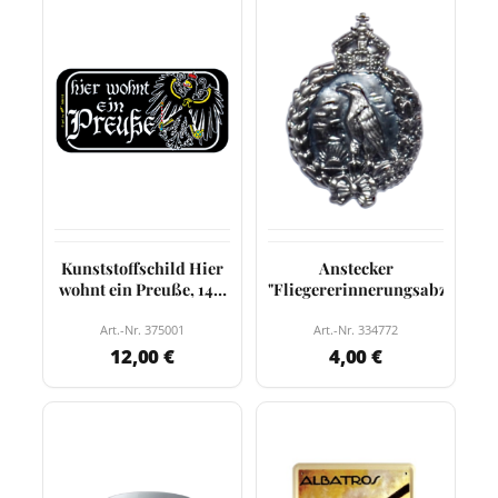
Kunststoffschild Hier
Anstecker
wohnt ein Preuße, 14,6
"Fliegererinnerungsabzeichen
x 7,5 cm
Art.-Nr. 375001
Art.-Nr. 334772
12,00 €
4,00 €