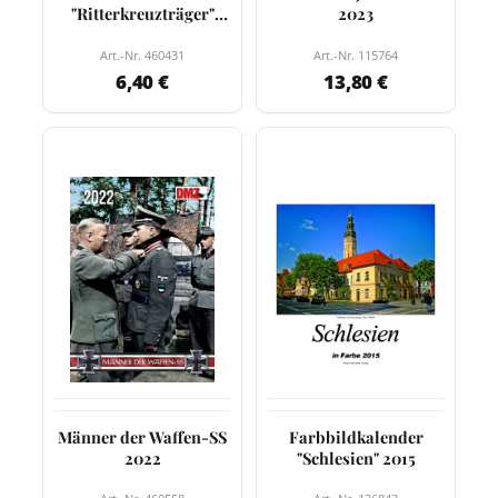
"Ritterkreuzträger"
2023
2019
Art.-Nr. 460431
Art.-Nr. 115764
6,40 €
13,80 €
Männer der Waffen-SS
Farbbildkalender
2022
"Schlesien" 2015