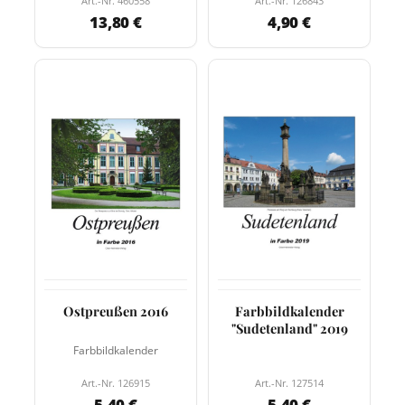
Art.-Nr. 460558
Art.-Nr. 126843
13,80 €
4,90 €
Ostpreußen 2016
Farbbildkalender
"Sudetenland" 2019
Farbbildkalender
Art.-Nr. 126915
Art.-Nr. 127514
5,40 €
5,40 €