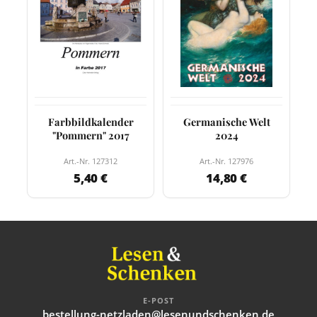
Farbbildkalender
Germanische Welt
"Pommern" 2017
2024
Art.-Nr. 127312
Art.-Nr. 127976
5,40 €
14,80 €
E-POST
bestellung-netzladen@lesenundschenken.de