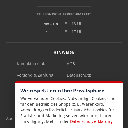
TELEFONISCHE ERREICHBARKEIT
Mo – Do
8 – 18 Uhr
Fr
8 – 17 Uhr
HINWEISE
Kontaktformular
AGB
Versand & Zahlung
Datenschutz
Impressum
Vertrag widerrufen
Wir respektieren Ihre Privatsphäre
Wir verwenden Cookies. Notwendige Cookies sind
für den Betrieb des Shops (z. B. Warenkorb,
INFOBRIEF
Anmeldung) erforderlich. Zusätzliche Cookies für
Statistik und Marketing setzen wir nur mit Ihrer
Abonnieren Sie den kostenlosen Lesen & Schenken-Infobrief
Einwilligung. Mehr in der
Datenschutzerklärung
.
und verpassen Sie keine Neuigkeiten mehr.