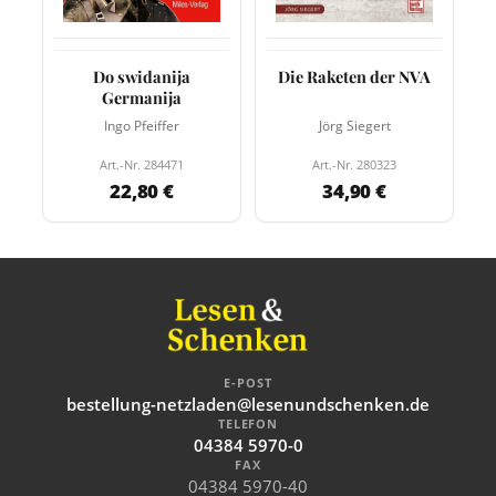
Do swidanija
Die Raketen der NVA
Germanija
Ingo Pfeiffer
Jörg Siegert
Art.-Nr. 284471
Art.-Nr. 280323
22,80 €
34,90 €
E-POST
bestellung-netzladen@lesenundschenken.de
TELEFON
04384 5970-0
FAX
04384 5970-40