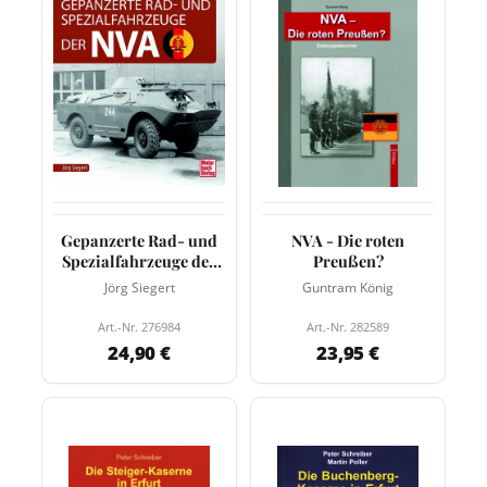
Gepanzerte Rad- und
NVA - Die roten
Spezialfahrzeuge der
Preußen?
NVA
Jörg Siegert
Guntram König
Art.-Nr. 276984
Art.-Nr. 282589
24,90 €
23,95 €