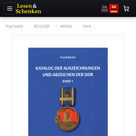
EN
DE
Startseite
BÜCHER
Militär
NVA