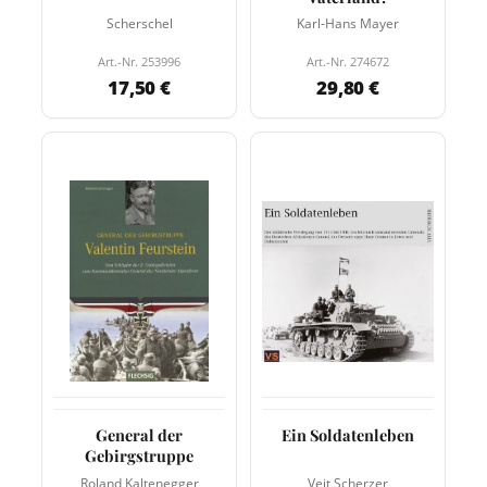
Scherschel
Karl-Hans Mayer
Art.-Nr. 253996
Art.-Nr. 274672
17,50 €
29,80 €
General der
Ein Soldatenleben
Gebirgstruppe
Roland Kaltenegger
Veit Scherzer