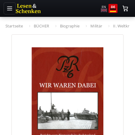
EN
DE
Startseite
BÜCHER
Biographie
Militär
II. Weltkrieg