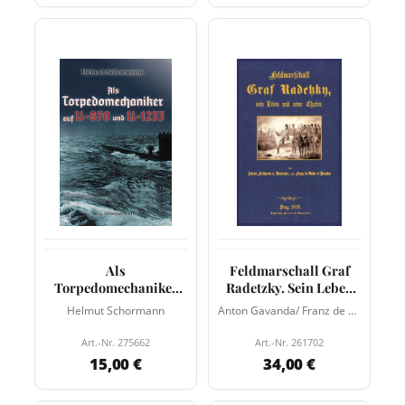
Als
Feldmarschall Graf
Torpedomechaniker
Radetzky. Sein Leben
auf U-870 und U-1233
und seine Taten
Helmut Schormann
Anton Gavanda/ Franz de Vuko
Art.-Nr. 275662
Art.-Nr. 261702
15,00 €
34,00 €