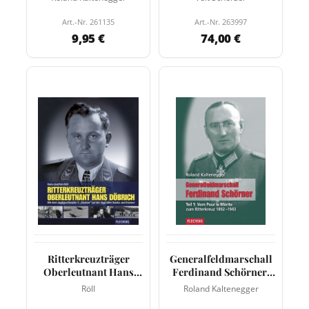
Art.-Nr. 261135
Art.-Nr. 263997
9,95 €
74,00 €
Ritterkreuzträger
Generalfeldmarschall
Oberleutnant Hans
Ferdinand Schörner,
Döbrich
Teil 1:
Röll
Roland Kaltenegger