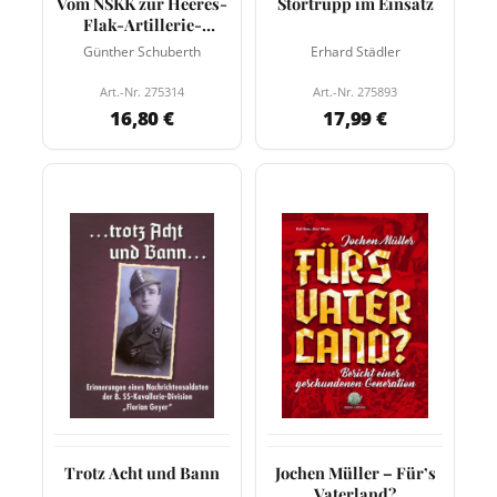
Vom NSKK zur Heeres-
Störtrupp im Einsatz
Flak-Artillerie-
Abteilung 273
Günther Schuberth
Erhard Städler
Art.-Nr. 275314
Art.-Nr. 275893
16,80 €
17,99 €
Trotz Acht und Bann
Jochen Müller – Für’s
Vaterland?