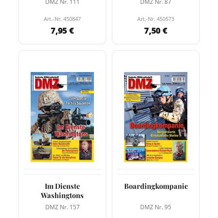
DMZ Nr. 111
DMZ Nr. 87
Art.-Nr. 450847
Art.-Nr. 450573
7,95 €
7,50 €
Im Dienste
Boardingkompanie
Washingtons
DMZ Nr. 157
DMZ Nr. 95