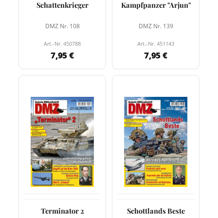
Schattenkrieger
Kampfpanzer "Arjun"
DMZ Nr. 108
DMZ Nr. 139
Art.-Nr. 450788
Art.-Nr. 451143
7,95 €
7,95 €
Terminator 2
Schottlands Beste