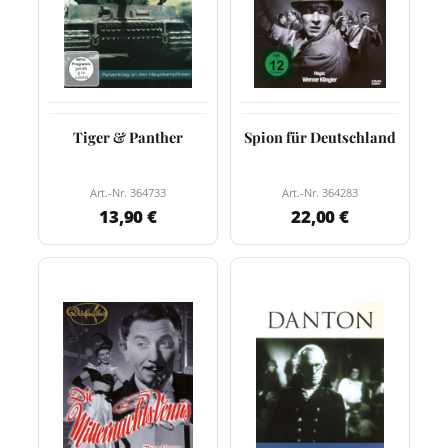
Tiger & Panther
Spion für Deutschland
Art.-Nr. 364733
Art.-Nr. 364283
13,90 €
22,00 €