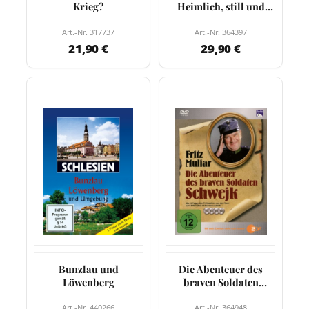
Krieg?
Heimlich, still und
leise
Art.-Nr. 317737
Art.-Nr. 364397
21,90 €
29,90 €
Bunzlau und
Die Abenteuer des
Löwenberg
braven Soldaten
Schweijk
Art.-Nr. 440266
Art.-Nr. 364948