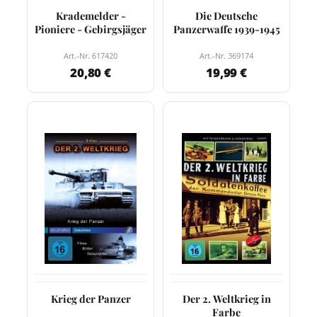
Krademelder -
Die Deutsche
Pioniere - Gebirgsjäger
Panzerwaffe 1939-1945
Art.-Nr. 617420
Art.-Nr. 369174
20,80 €
19,99 €
Krieg der Panzer
Der 2. Weltkrieg in
Farbe