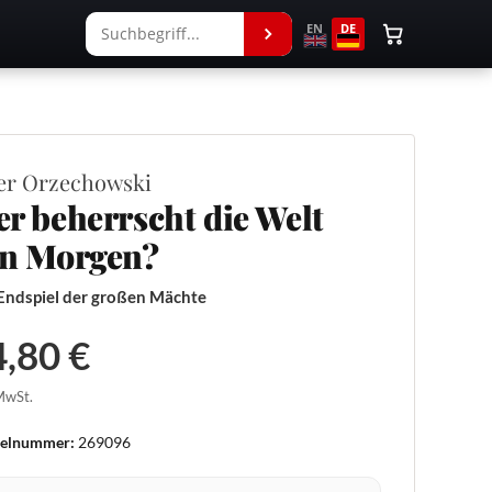
EN
DE
er Orzechowski
r beherrscht die Welt
n Morgen?
Endspiel der großen Mächte
,80 €
 MwSt.
kelnummer:
269096