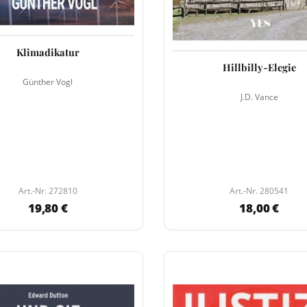
Klimadikatur
Hillbilly-Elegie
Günther Vogl
J.D. Vance
Art.-Nr. 272810
Art.-Nr. 280541
19,80 €
18,00 €