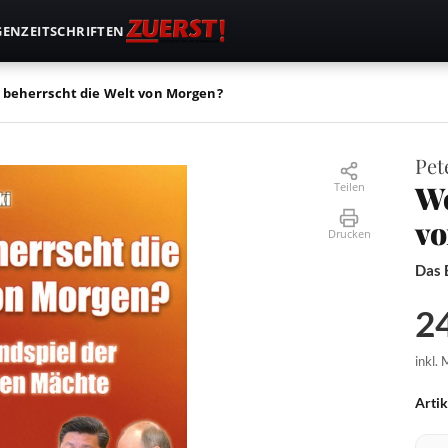
GEN
ZEITSCHRIFTEN
 beherrscht die Welt von Morgen?
Pet
We
Teilen
vo
Drucken
Das 
24
inkl.
Arti