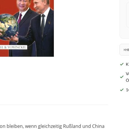
H
K
V
Ö
1
 bleiben, wenn gleichzeitig Rußland und China