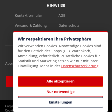
HINWEISE
Kontaktformular
AGB
Versand & Zahlung
Datenschutz
Impressum
Vertrag widerrufen
Wir respektieren Ihre Privatsphäre
Wir verwenden Cookies. Notwendige Cookies sind
für den Betrieb des Shops (z. B. Warenkorb,
INFOBRIEF
Anmeldung) erforderlich. Zusätzliche Cookies für
Statistik und Marketing setzen wir nur mit Ihrer
Abonnieren Sie den kostenlosen Lesen & Schenken-Infobrief
Einwilligung. Mehr in der
Datenschutzerklärung
.
und verpassen Sie keine Neuigkeiten mehr.
Alle akzeptieren
Nur notwendige
Einstellungen
Copyright © 2026 Lesen und Schenken GmbH
Cookie-Einstellungen
Startseite