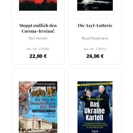
Stoppt endlich den
Die Asyl-Lotterie
Corona-Irrsinn!
Karl Horten
Ruud Koopmans
Art.-Nr. 274382
Art.-Nr. 279912
22,00 €
26,00 €