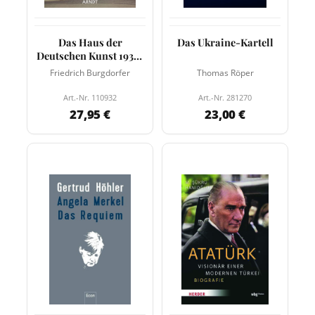
Das Haus der
Das Ukraine-Kartell
Deutschen Kunst 1937-
1944
Friedrich Burgdorfer
Thomas Röper
Art.-Nr. 110932
Art.-Nr. 281270
27,95 €
23,00 €