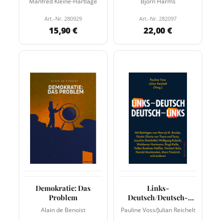
Manfred Kleine-Hartlage
Björn Harms
Art.-Nr. 280929
Art.-Nr. 282097
15,90 €
22,00 €
Demokratie: Das
Links-
Problem
Deutsch/Deutsch-
Links
Alain de Benoist
Pauline Voss/Julian Reichelt