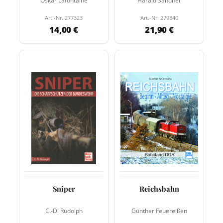
Oskar Lafontaine
Harald Sandner
Art.-Nr. 277323
Art.-Nr. 279840
14,00 €
21,90 €
Sniper
Reichsbahn
C.-D. Rudolph
Günther Feuereißen