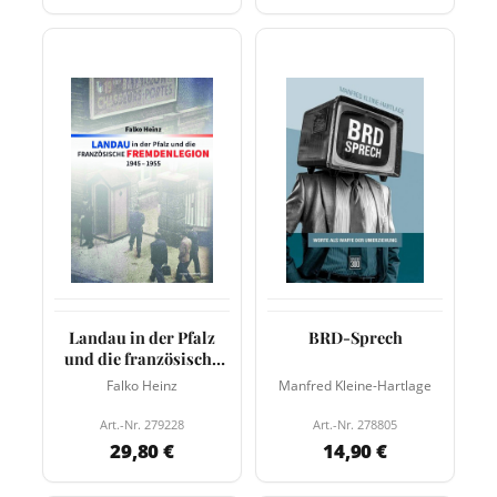
Landau in der Pfalz
BRD-Sprech
und die französische
Fremdenlegion
Falko Heinz
Manfred Kleine-Hartlage
Art.-Nr. 279228
Art.-Nr. 278805
29,80 €
14,90 €