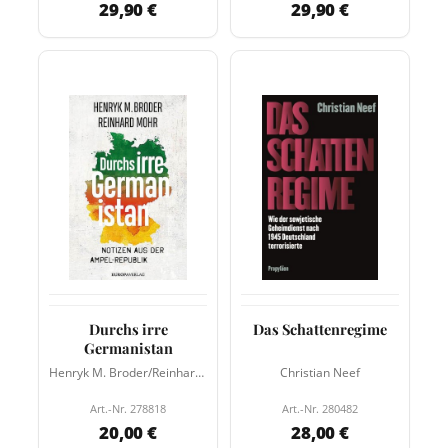
29,90 €
29,90 €
Durchs irre
Das Schattenregime
Germanistan
Henryk M. Broder/Reinhard Mohr
Christian Neef
Art.-Nr. 278818
Art.-Nr. 280482
20,00 €
28,00 €