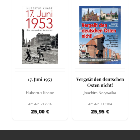
17. Juni 1953
Vergeßt den deutschen
Osten nicht!
Hubertus Knabe
Joachim Nolywaika
Art.-Nr. 217516
Art.-Nr. 113104
25,00 €
25,95 €