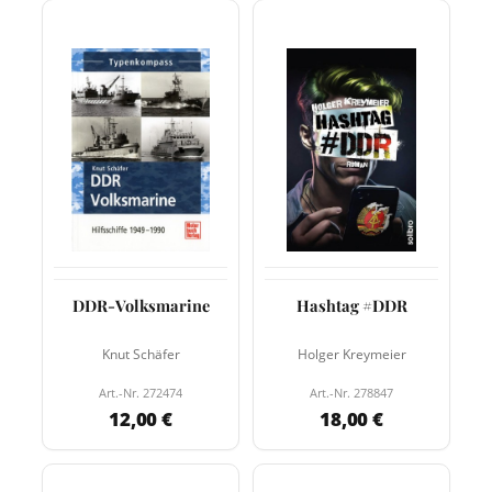
DDR-Volksmarine
Hashtag #DDR
Knut Schäfer
Holger Kreymeier
Art.-Nr. 272474
Art.-Nr. 278847
12,00 €
18,00 €