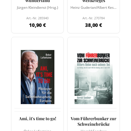
Wunderland
Weltkrieges
Jürgen Kleindienst (Hrsg.)
Heinz Guderian/Albert Kesselring/u.a.
Art.-Nr. 285940
Art.-Nr. 270784
10,90 €
38,00 €
Ami, it's time to go!
Vom Führerbunker zur
Schweinebrücke