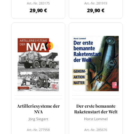
Art.-Nr. 283175
Art.-Nr. 281919
29,90 €
29,90 €
Artilleriesysteme der
Der erste bemannte
NVA
Raketenstart der Welt
Jörg Siegert
Horst Lommel
Art.-Nr. 277958
Art.-Nr. 285676