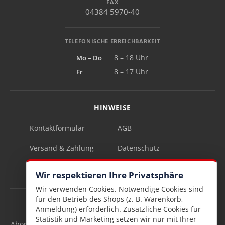
FAX
04384 5970-40
TELEFONISCHE ERREICHBARKEIT
Mo – Do
8 – 18 Uhr
Fr
8 – 17 Uhr
HINWEISE
Kontaktformular
AGB
Versand & Zahlung
Datenschutz
Impressum
Vertrag widerrufen
Wir respektieren Ihre Privatsphäre
Wir verwenden Cookies. Notwendige Cookies sind
für den Betrieb des Shops (z. B. Warenkorb,
INFOBRIEF
Anmeldung) erforderlich. Zusätzliche Cookies für
Statistik und Marketing setzen wir nur mit Ihrer
Abonnieren Sie den kostenlosen Lesen & Schenken-Infobrief