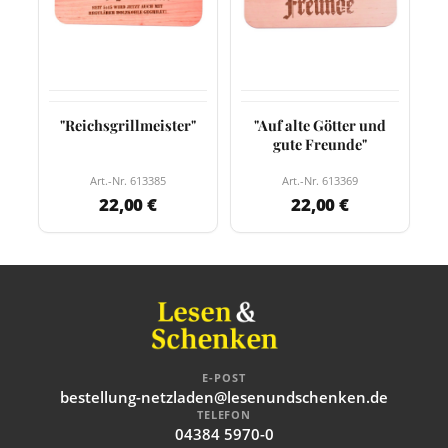
"Reichsgrillmeister"
"Auf alte Götter und
gute Freunde"
Art.-Nr. 613385
Art.-Nr. 613369
22,00 €
22,00 €
E-POST
bestellung-netzladen@lesenundschenken.de
TELEFON
04384 5970-0