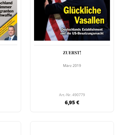
ZUERST!
März 2019
Art.-Nr. 490779
6,95 €