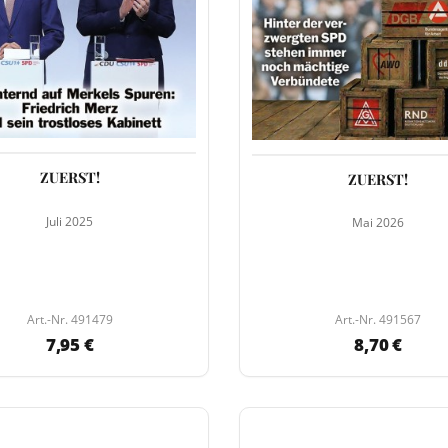
ZUERST!
ZUERST!
Juli 2025
Mai 2026
Art.-Nr. 491479
Art.-Nr. 491567
7,95 €
8,70 €