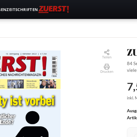
GEN
ZEITSCHRIFTEN
Z
Teilen
84 S
viele
Drucken
7,
inkl.
Ausg
Arti