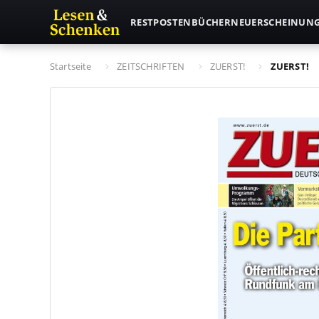
RESTPOSTEN
BÜCHER
NEUERSCHEINUN
Startseite
ZEITSCHRIFTEN
ZUERST!
ZUERST!