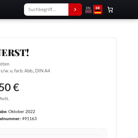
EN
DE
UERST!
eiten
 s/w. u. farb. Abb., DIN A4
50 €
 MwSt.
abe:
Oktober 2022
kelnummer:
491163