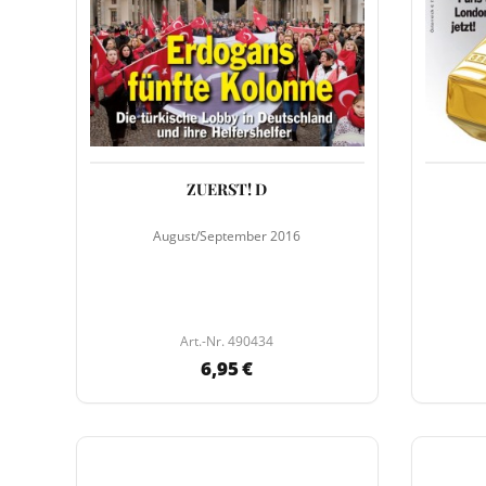
ZUERST! D
August/September 2016
Art.-Nr. 490434
6,95 €