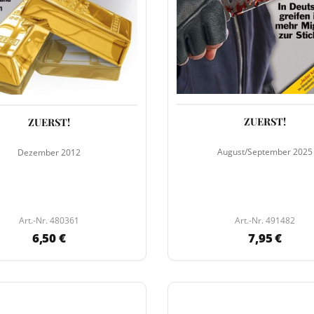
ZUERST!
ZUERST!
August/September 2025
Dezember 2012
Art.-Nr. 480361
Art.-Nr. 491482
6,50 €
7,95 €