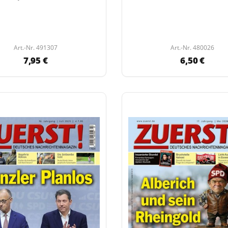
Art.-Nr. 491307
Art.-Nr. 480026
7,95 €
6,50 €