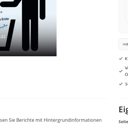
H
K
V
Ö
1
Ei
esen Sie Berichte mit Hintergrundinformationen
Seit