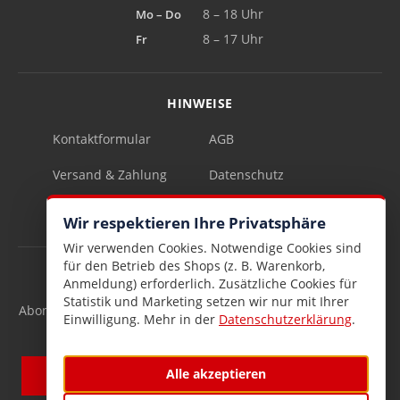
Mo – Do
8 – 18 Uhr
Fr
8 – 17 Uhr
HINWEISE
Kontaktformular
AGB
Versand & Zahlung
Datenschutz
Impressum
Vertrag widerrufen
Wir respektieren Ihre Privatsphäre
Wir verwenden Cookies. Notwendige Cookies sind
für den Betrieb des Shops (z. B. Warenkorb,
INFOBRIEF
Anmeldung) erforderlich. Zusätzliche Cookies für
Statistik und Marketing setzen wir nur mit Ihrer
Abonnieren Sie den kostenlosen Lesen & Schenken-Infobrief
Einwilligung. Mehr in der
Datenschutzerklärung
.
und verpassen Sie keine Neuigkeiten mehr.
Alle akzeptieren