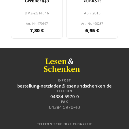
Grebbe 1940
ZUERST!
DMZ-ZG Nr. 16
April 2015
Art.-Nr. 470197
Art.-Nr. 490287
7,80 €
6,95 €
E-POST
bestellung-netzladen@lesenundschenken.de
TELEFON
04384 5970-0
FAX
04384 5970-40
TELEFONISCHE ERREICHBARKEIT