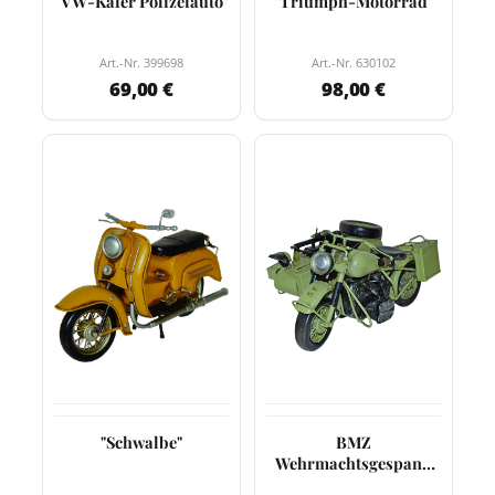
"VW-Käfer Polizeiauto"
"Triumph-Motorrad"
Art.-Nr. 399698
Art.-Nr. 630102
69,00 €
98,00 €
"Schwalbe"
BMZ
Wehrmachtsgespann
R75