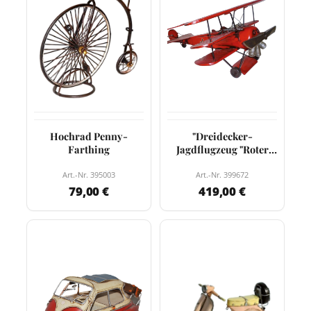
Hochrad Penny-
"Dreidecker-
Farthing
Jagdflugzeug "Roter
Baron"
Art.-Nr. 395003
Art.-Nr. 399672
79,00 €
419,00 €