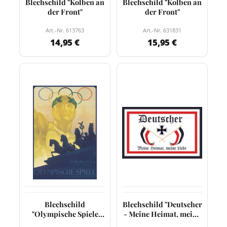
Blechschild "Kolben an
Blechschild "Kolben an
der Front"
der Front"
Art.-Nr. 613763
Art.-Nr. 631831
14,95 €
15,95 €
Blechschild
Blechschild "Deutscher
"Olympische Spiele
- Meine Heimat, meine
1936"
Liebe"