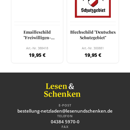
Emailleschild
Blechschild "Deutsches
"Freiwilligen-
Schutzgebiet"
Meldestelle"(P)
Art.-Nr. 388418
Art.-Nr. 300881
19,95 €
19,95 €
E-POST
bestellung-netzladen@lesenundschenken.de
TELEFON
04384 5970-0
FAX