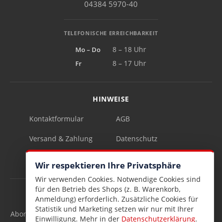
04384 5970-40
TELEFONISCHE ERREICHBARKEIT
Mo – Do
8 – 18 Uhr
Fr
8 – 17 Uhr
HINWEISE
Kontaktformular
AGB
Versand & Zahlung
Datenschutz
Impressum
Vertrag widerrufen
Wir respektieren Ihre Privatsphäre
Wir verwenden Cookies. Notwendige Cookies sind
für den Betrieb des Shops (z. B. Warenkorb,
INFOBRIEF
Anmeldung) erforderlich. Zusätzliche Cookies für
Statistik und Marketing setzen wir nur mit Ihrer
Abonnieren Sie den kostenlosen Lesen & Schenken-Infobrief
Einwilligung. Mehr in der
Datenschutzerklärung
.