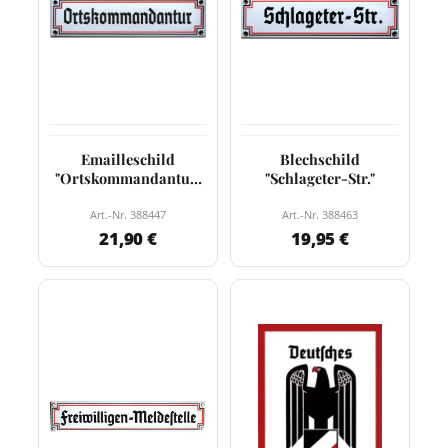
Emailleschild
Blechschild
"Ortskommandantur"
"Schlageter-Str."
(P)
Art.-Nr. 388447
Art.-Nr. 388463
21,90 €
19,95 €