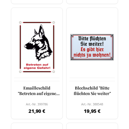
Emailleschild
Blechschild "Bitte
"Betreten auf eigene
flüchten Sie weiter"
Gefahr!"
Art.-Nr. 399786
Art.-Nr. 388548
21,90 €
19,95 €