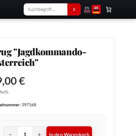
EN
DE
rug "Jagdkommando-
terreich"
,00 €
 MwSt.
kelnummer:
397168
−
+
In den Warenkorb