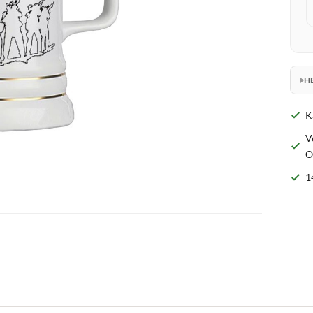
H
K
V
Ö
1