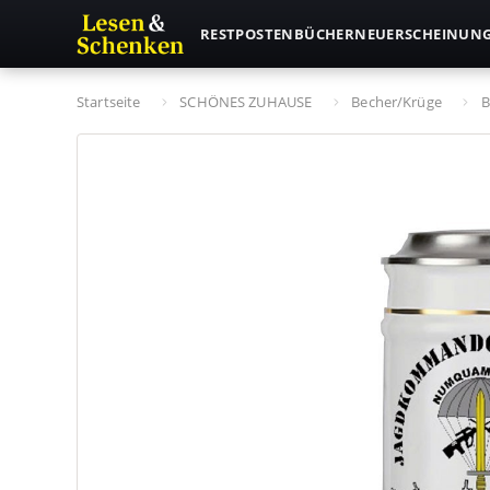
RESTPOSTEN
BÜCHER
NEUERSCHEINUN
Startseite
SCHÖNES ZUHAUSE
Becher/Krüge
B