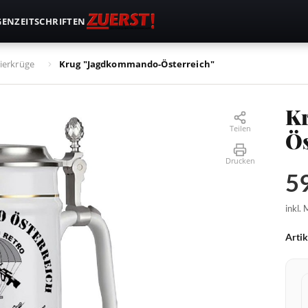
GEN
ZEITSCHRIFTEN
ierkrüge
Krug "Jagdkommando-Österreich"
K
Teilen
Ös
Drucken
59
inkl.
Arti