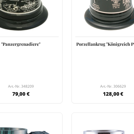
"Panzergrenadiere"
Porzellankrug "Königreich 
Art.-Nr. 348209
Art.-Nr. 306629
79,00 €
128,00 €