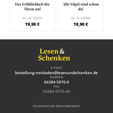
Der Fröhlichkeit die
Alle Vögel sind schon
Türen auf
da!
Art.-Nr. 328379
Art.-Nr. 625698
19,90 €
19,90 €
E-POST
bestellung-netzladen@lesenundschenken.de
TELEFON
04384 5970-0
FAX
04384 5970-40
TELEFONISCHE ERREICHBARKEIT