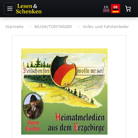
EN
DE
Startseite
MUSIK/TONTRÄGER
Volks- und Fahrtenlieder