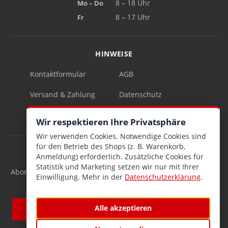
Mo – Do
8 – 18 Uhr
Fr
8 – 17 Uhr
HINWEISE
Kontaktformular
AGB
Versand & Zahlung
Datenschutz
Impressum
Vertrag widerrufen
Wir respektieren Ihre Privatsphäre
Wir verwenden Cookies. Notwendige Cookies sind
für den Betrieb des Shops (z. B. Warenkorb,
INFOBRIEF
Anmeldung) erforderlich. Zusätzliche Cookies für
Statistik und Marketing setzen wir nur mit Ihrer
Abonnieren Sie den kostenlosen Lesen & Schenken-Infobrief
Einwilligung. Mehr in der
Datenschutzerklärung
.
und verpassen Sie keine Neuigkeiten mehr.
Alle akzeptieren