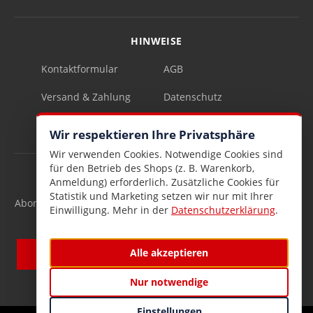
HINWEISE
Kontaktformular
AGB
Versand & Zahlung
Datenschutz
Impressum
Vertrag widerrufen
Wir respektieren Ihre Privatsphäre
Wir verwenden Cookies. Notwendige Cookies sind
für den Betrieb des Shops (z. B. Warenkorb,
INFOBRIEF
Anmeldung) erforderlich. Zusätzliche Cookies für
Statistik und Marketing setzen wir nur mit Ihrer
Abonnieren Sie den kostenlosen Lesen & Schenken-Infobrief
Einwilligung. Mehr in der
Datenschutzerklärung
.
und verpassen Sie keine Neuigkeiten mehr.
Alle akzeptieren
Nur notwendige
Einstellungen