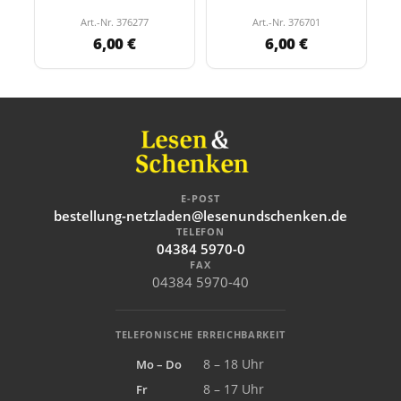
"Mit Gott für Kaiser
und…
Art.-Nr. 376277
Art.-Nr. 376701
6,00 €
6,00 €
E-POST
bestellung-netzladen@lesenundschenken.de
TELEFON
04384 5970-0
FAX
04384 5970-40
TELEFONISCHE ERREICHBARKEIT
Mo – Do
8 – 18 Uhr
Fr
8 – 17 Uhr