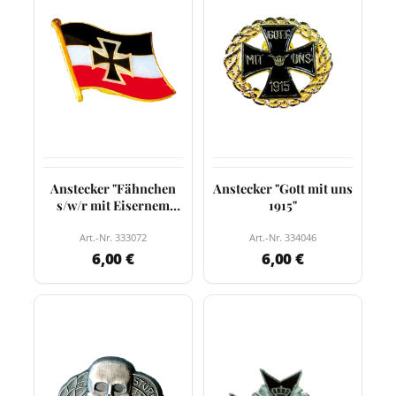
Anstecker "Fähnchen
Anstecker "Gott mit uns
s/w/r mit Eisernem
1915"
Kreuz"
Art.-Nr. 333072
Art.-Nr. 334046
6,00 €
6,00 €