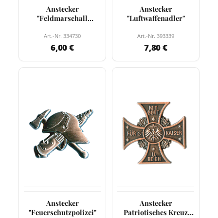
Anstecker
Anstecker
"Feldmarschall
"Luftwaffenadler"
Hindenburg"
Art.-Nr. 334730
Art.-Nr. 393339
6,00 €
7,80 €
Anstecker
Anstecker
"Feuerschutzpolizei"
Patriotisches Kreuz