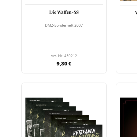
Die Waffen-SS
DMZ-Sonderheft 2007
Art.-Nr. 450212
9,80 €