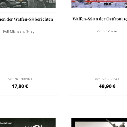
Waffen-SS an der Ostfront 1
nen der Waffen-SS berichten
Velmir Vuksic
Rolf Michaelis (Hrsg.)
Art.-Nr. 268963
Art.-Nr. 238641
17,80 €
49,90 €