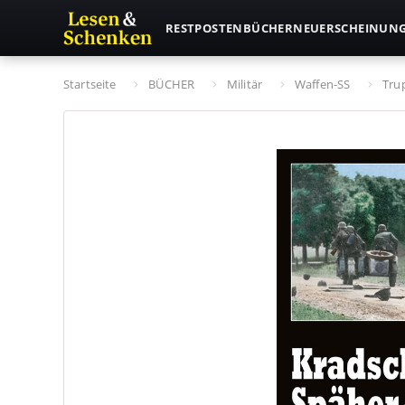
RESTPOSTEN
BÜCHER
NEUERSCHEINUN
Startseite
BÜCHER
Militär
Waffen-SS
Tru