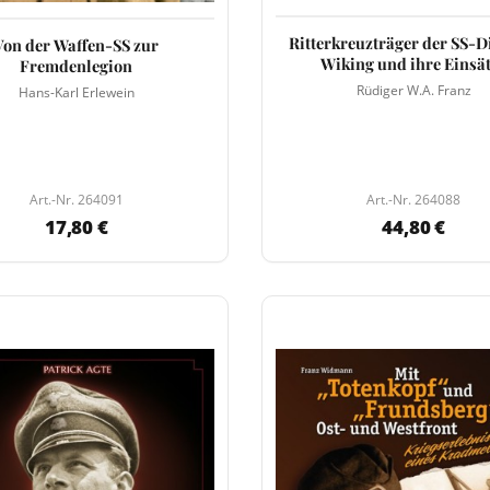
Ritterkreuzträger der SS-D
Von der Waffen-SS zur
Wiking und ihre Einsä
Fremdenlegion
Rüdiger W.A. Franz
Hans-Karl Erlewein
Art.-Nr. 264091
Art.-Nr. 264088
17,80 €
44,80 €