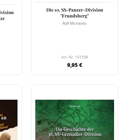
Die 10. SS-Panzer-Division
ivision
"Frundsberg"
tze
Rolf Michaelis
Art.-Nr. 101598
9,95 €