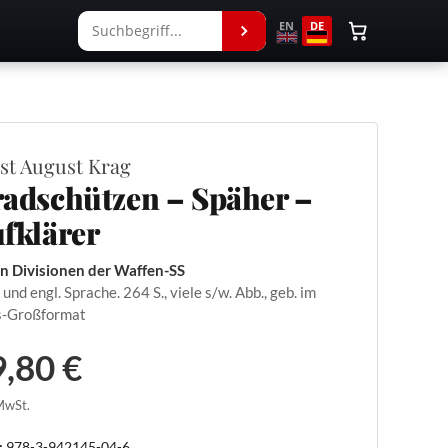
EN
DE
st August Krag
adschützen – Späher –
fklärer
en Divisionen der Waffen-SS
. und engl. Sprache. 264 S., viele s/w. Abb., geb. im
s-Großformat
,80 €
 MwSt.
:
978-3-942145-04-6