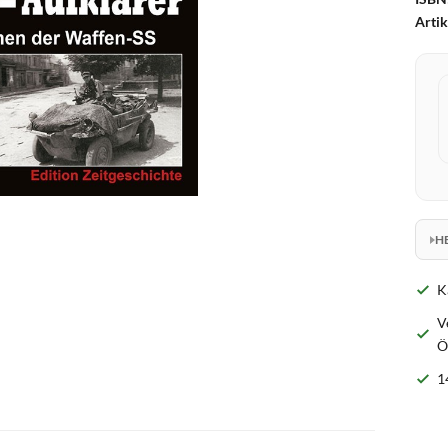
Arti
H
K
V
Ö
1