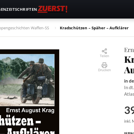
GEN
ZEITSCHRIFTEN
ppengeschichten Waffen-SS
Kradschützen – Späher – Aufklärer
Ern
Kr
Teilen
Au
Drucken
in d
In dt
Atla
39
inkl.
ISBN