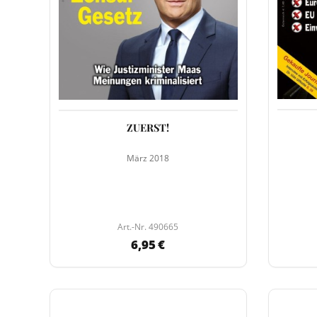
ZUERST!
März 2018
Art.-Nr. 490665
6,95 €