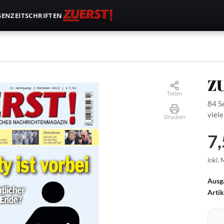
GEN
ZEITSCHRIFTEN
Z
Teilen
84 S
viele
Drucken
7,
inkl.
Ausg
Arti