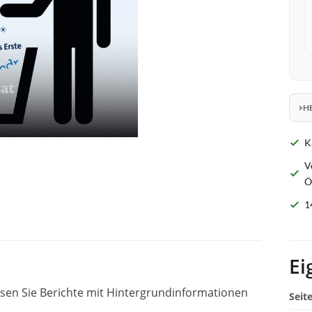
H
K
V
Ö
1
Ei
esen Sie Berichte mit Hintergrundinformationen
Seit