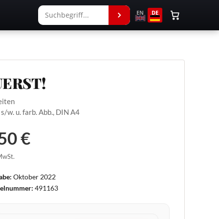
EN
DE
UERST!
eiten
 s/w. u. farb. Abb., DIN A4
50 €
 MwSt.
abe:
Oktober 2022
kelnummer:
491163