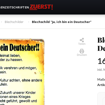
GEN
ZEITSCHRIFTEN
Blechschilder
Blechschild "Ja, ich bin ein Deutscher"
Bl
Teilen
De
Drucken
16
inkl.
Maße
Arti