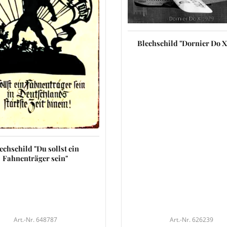
Blechschild "Dornier Do X
echschild "Du sollst ein
Fahnenträger sein"
Art.-Nr. 648787
Art.-Nr. 626239