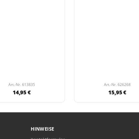
Art.-Nr. 613835
Art.-Nr. 626268
14,95 €
15,95 €
HINWEISE