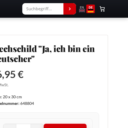
EN
DE
echschild "Ja, ich bin ein
utscher"
,95 €
 MwSt.
: 20 x 30 cm
kelnummer:
648804