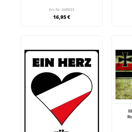
Art.-Nr. 648833
16,95 €
B
Re