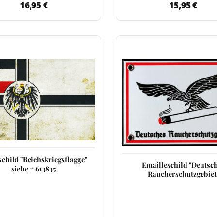
16,95 €
15,95 €
schild "Reichskriegsflagge"
Emailleschild "Deutsc
siehe # 613835
Raucherschutzgebiet