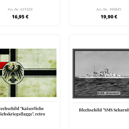
Art.-Nr. 631929
Art.-Nr. 399845
16,95 €
19,90 €
lechschild "Kaiserliche
Blechschild "SMS Scharnh
ichskriegsflagge", retro