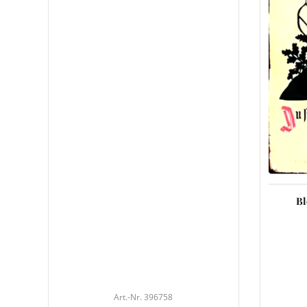
Bl
Art.-Nr. 396758