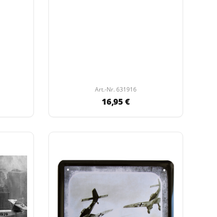
Art.-Nr. 631916
16,95 €