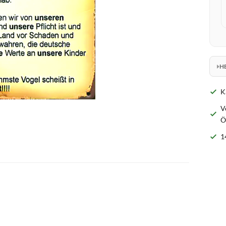
H
K
V
Ö
1