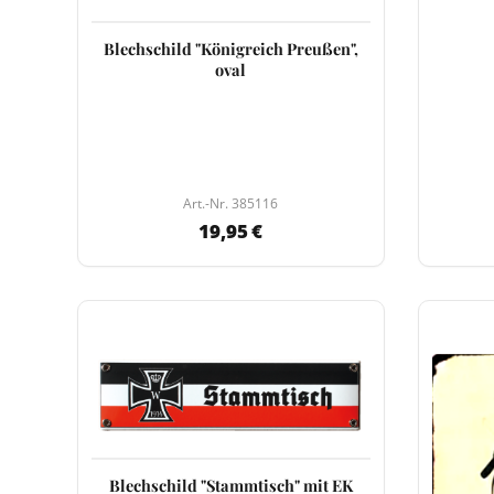
Blechschild "Königreich Preußen",
oval
Art.-Nr. 385116
19,95 €
Blechschild "Stammtisch" mit EK