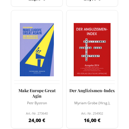
Make Europe Great
Der Anglizismen-Index
Agin
Petr Bystron
Myriam Grobe (Hrsg.),
Art.-Nr. 273640
Art.-Nr. 254902
24,00 €
16,00 €