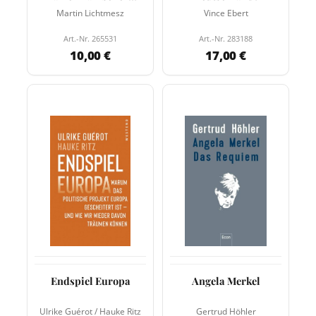
Alptraum (Kaplaken)
Martin Lichtmesz
Vince Ebert
Art.-Nr. 265531
Art.-Nr. 283188
10,00 €
17,00 €
Endspiel Europa
Angela Merkel
Ulrike Guérot / Hauke Ritz
Gertrud Höhler