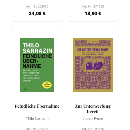
Art.-Nr. 283670
Art.-Nr. 274135
24,00 €
18,90 €
Feindliche Übernahme
Zur Unterwerfung
bereit
Thilo Sarrazin
Lothar Fritze
Art.-Nr. 265238
Art.-Nr. 285836