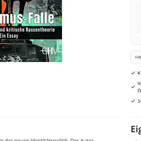
H
K
V
Ö
1
Ei
le der neuen Identitätspolitik. Der Autor