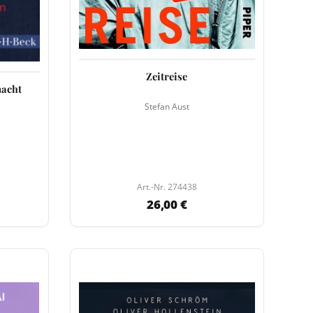
Zeitreise
macht
Stefan Aust
Art.-Nr. 274438
26,00 €