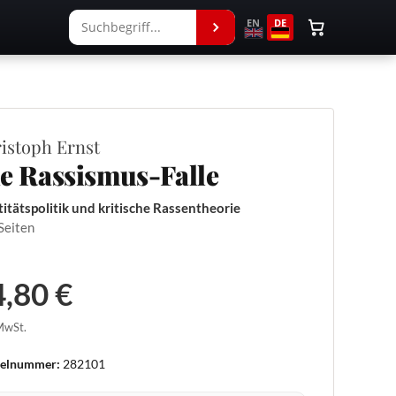
EN
DE
istoph Ernst
e Rassismus-Falle
titätspolitik und kritische Rassentheorie
Seiten
,80 €
 MwSt.
kelnummer:
282101