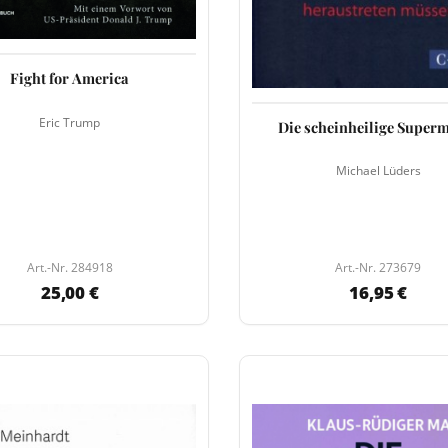
Fight for America
Eric Trump
Die scheinheilige Super
Michael Lüders
Art.-Nr. 284918
Art.-Nr. 273679
25,00 €
16,95 €