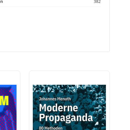
en
382