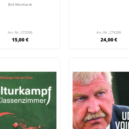
Birk Meinhardt
Art.-Nr. 272096
Art.-Nr. 279286
15,00 €
24,00 €