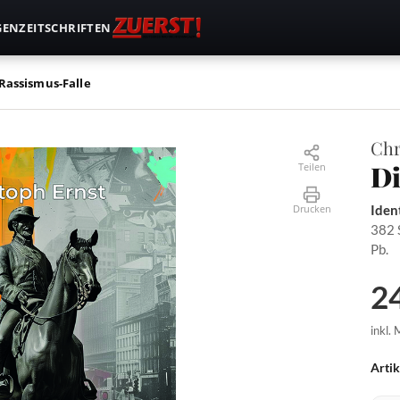
GEN
ZEITSCHRIFTEN
Rassismus-Falle
Chr
Di
Teilen
Drucken
Iden
382 
Pb.
24
inkl.
Arti