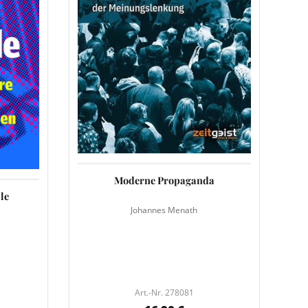
Moderne Propaganda
le
Johannes Menath
Art.-Nr. 278081