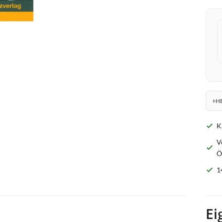
H
K
V
Ö
1
Ei