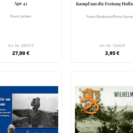
Apr 45
Kampf um die Festung Holl
Franz Jordan
Frans Beekman/Franz Kurow
Art.-Nr. 285315
Art.-Nr. 102429
27,00 €
3,95 €