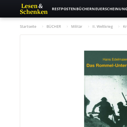
RESTPOSTEN
BÜCHER
NEUERSCHEINUN
Startseite
BÜCHER
Militär
II. Weltkrieg
Kr