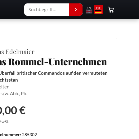
EN
DE
s Edelmaier
as Rommel-Unternehmen
Überfall britischer Commandos auf den vermuteten
chtsstan
eiten
 s/w. Abb., Pb.
,00 €
 MwSt.
kelnummer:
285302