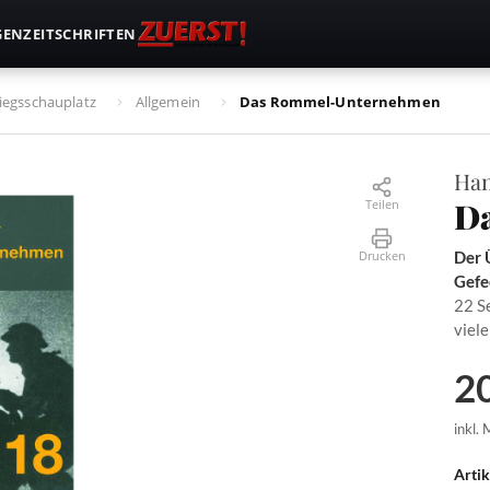
GEN
ZEITSCHRIFTEN
iegsschauplatz
Allgemein
Das Rommel-Unternehmen
Han
D
Teilen
Drucken
Der 
Gefe
22 S
viele
20
inkl.
Arti