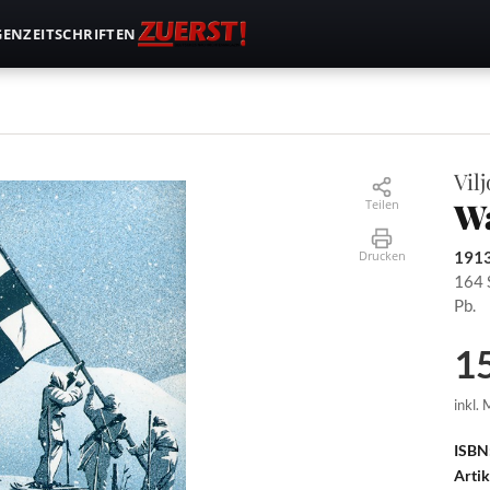
GEN
ZEITSCHRIFTEN
Vil
Wa
Teilen
Drucken
1913
164 
Pb.
15
inkl.
ISBN
Arti