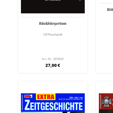
Rit
Bückbürgertum
Ulf Poschardt
Art.-Nr. 285849
27,00 €