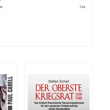
en
164