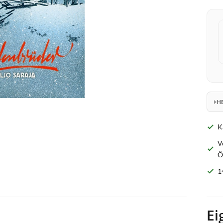
H
K
V
Ö
1
Ei