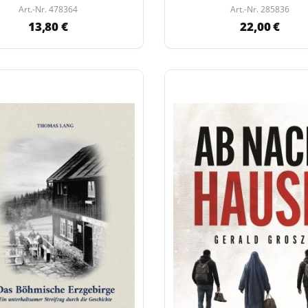
Art.-Nr. 478364
Art.-Nr. 285836
13,80 €
22,00 €