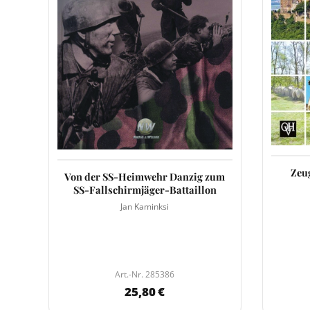
Zeu
Von der SS-Heimwehr Danzig zum
SS-Fallschirmjäger-Battaillon
Jan Kaminksi
Art.-Nr. 285386
25,80 €