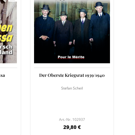
ssa
Der Oberste Kriegsrat 1939/1940
Stefan Scheil
Art.-Nr. 102937
29,80 €