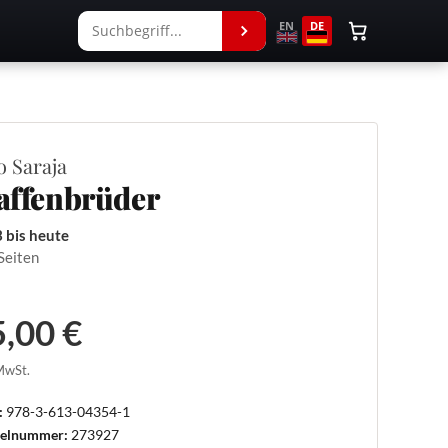
EN
DE
jo Saraja
ffenbrüder
 bis heute
Seiten
,00 €
 MwSt.
:
978-3-613-04354-1
kelnummer:
273927