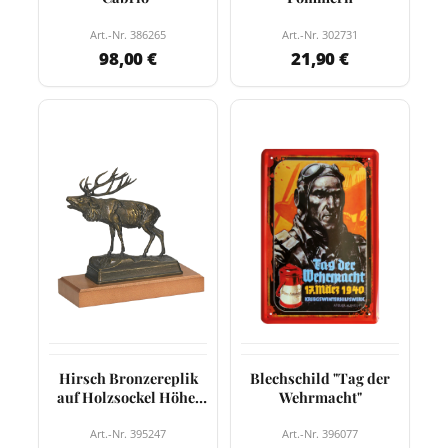
Art.-Nr. 386265
Art.-Nr. 302731
98,00 €
21,90 €
Hirsch Bronzereplik
Blechschild "Tag der
auf Holzsockel Höhe:
Wehrmacht"
21 cm
Art.-Nr. 395247
Art.-Nr. 396077