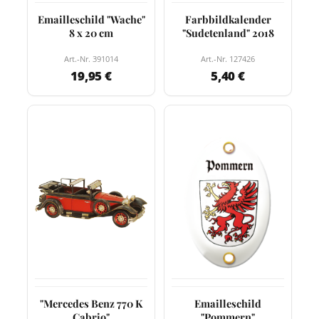
Emailleschild "Wache"
Farbbildkalender
8 x 20 cm
"Sudetenland" 2018
Art.-Nr. 391014
Art.-Nr. 127426
19,95 €
5,40 €
"Mercedes Benz 770 K
Emailleschild
Cabrio"
"Pommern"