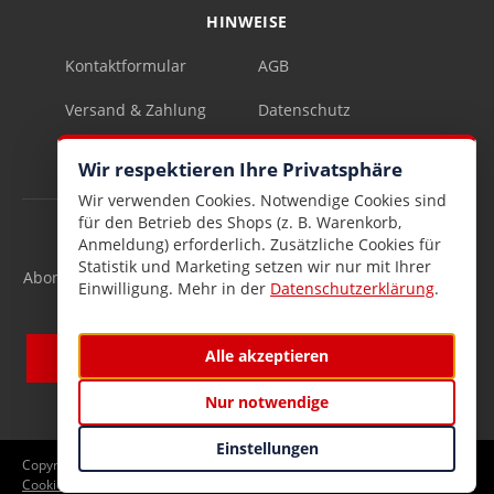
HINWEISE
Kontaktformular
AGB
Versand & Zahlung
Datenschutz
Impressum
Vertrag widerrufen
Wir respektieren Ihre Privatsphäre
Wir verwenden Cookies. Notwendige Cookies sind
für den Betrieb des Shops (z. B. Warenkorb,
INFOBRIEF
Anmeldung) erforderlich. Zusätzliche Cookies für
Statistik und Marketing setzen wir nur mit Ihrer
Abonnieren Sie den kostenlosen Lesen & Schenken-Infobrief
Einwilligung. Mehr in der
Datenschutzerklärung
.
und verpassen Sie keine Neuigkeiten mehr.
Alle akzeptieren
Nur notwendige
Einstellungen
Copyright © 2026 Lesen und Schenken GmbH
Cookie-Einstellungen
Startseite